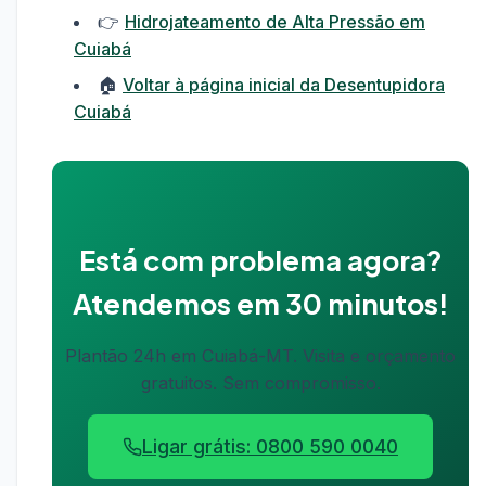
👉
Hidrojateamento de Alta Pressão em
Cuiabá
🏠
Voltar à página inicial da Desentupidora
Cuiabá
Está com problema agora?
Atendemos em 30 minutos!
Plantão 24h em Cuiabá-MT. Visita e orçamento
gratuitos. Sem compromisso.
Ligar grátis: 0800 590 0040