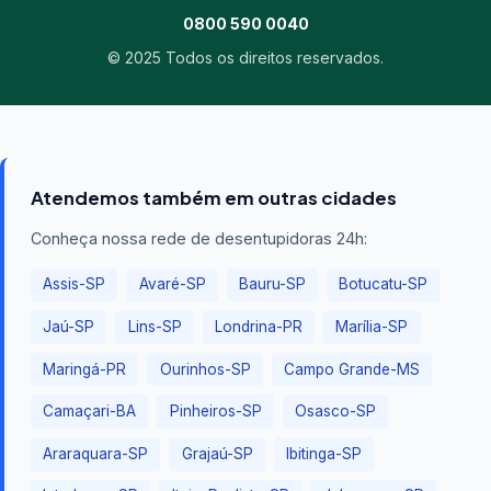
0800 590 0040
© 2025 Todos os direitos reservados.
Atendemos também em outras cidades
Conheça nossa rede de desentupidoras 24h:
Assis-SP
Avaré-SP
Bauru-SP
Botucatu-SP
Jaú-SP
Lins-SP
Londrina-PR
Marília-SP
Maringá-PR
Ourinhos-SP
Campo Grande-MS
Camaçari-BA
Pinheiros-SP
Osasco-SP
Araraquara-SP
Grajaú-SP
Ibitinga-SP