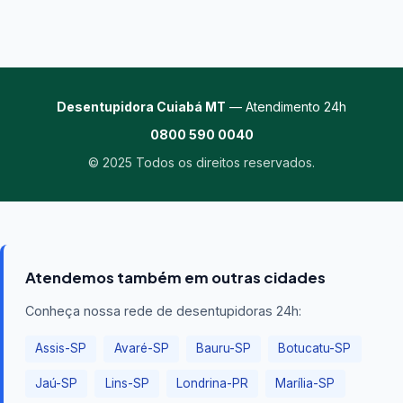
Desentupidora Cuiabá MT
— Atendimento 24h
0800 590 0040
© 2025 Todos os direitos reservados.
Atendemos também em outras cidades
Conheça nossa rede de desentupidoras 24h:
Assis-SP
Avaré-SP
Bauru-SP
Botucatu-SP
Jaú-SP
Lins-SP
Londrina-PR
Marília-SP